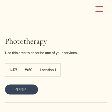
Phototherapy
Use this area to describe one of your services.
50
대
1시간
1
₩50
Location 1
한
시
민
국
원
예약하기